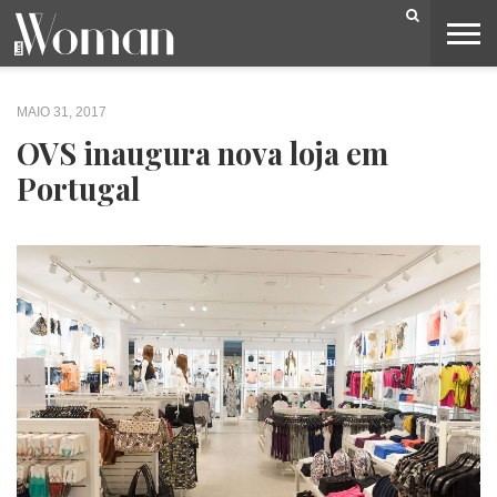
BELEZA
CAPA
LIFESTYLE
MODA
OPINIÃO
PESSOAS
SOCIEDADE
VIDEOS
MAIO 31, 2017
OVS inaugura nova loja em
Portugal