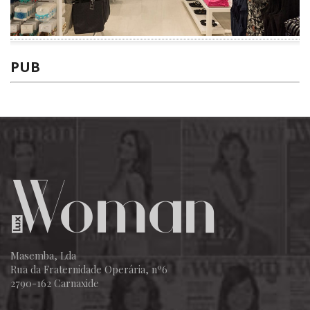
PUB
Masemba, Lda
Rua da Fraternidade Operária, nº6
2790-162 Carnaxide