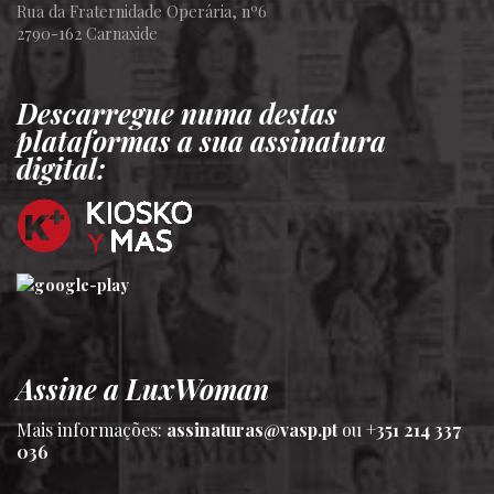
Rua da Fraternidade Operária, nº6
2790-162 Carnaxide
Descarregue numa destas
plataformas a sua assinatura
digital:
Assine a LuxWoman
Mais informações:
assinaturas@vasp.pt
ou
+351 214 337
036