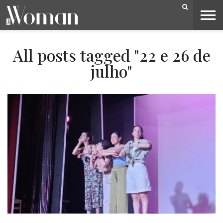
BELEZA
CAPA
LIFESTYLE
MODA
OPINIÃO
PESSOAS
SOCIEDADE
VIDEOS
All posts tagged "22 e 26 de
julho"