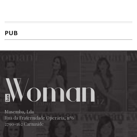
PUB
Masemba, Lda
Rua da Fraternidade Operária, nº6
2790-162 Carnaxide