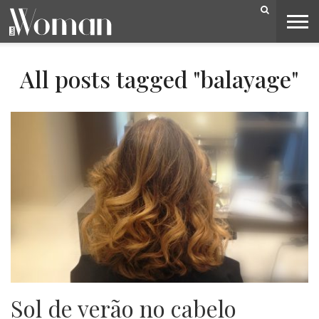
BELEZA
CAPA
LIFESTYLE
MODA
OPINIÃO
PESSOAS
SOCIEDADE
VIDEOS
All posts tagged "balayage"
Sol de verão no cabelo