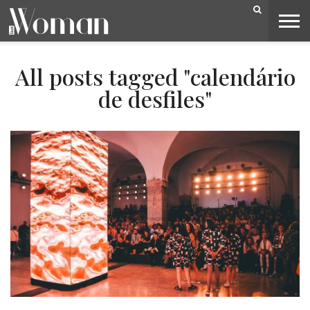
BELEZA
CAPA
LIFESTYLE
MODA
OPINIÃO
PESSOAS
SOCIEDADE
VIDEOS
All posts tagged "calendário
de desfiles"