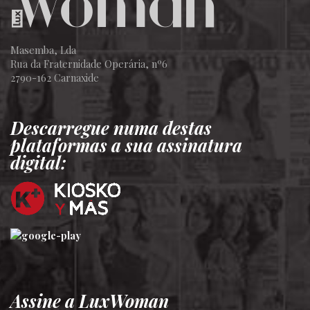
Masemba, Lda
Rua da Fraternidade Operária, nº6
2790-162 Carnaxide
Descarregue numa destas
plataformas a sua assinatura
digital:
Assine a LuxWoman