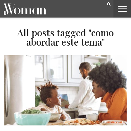
BELEZA
CAPA
LIFESTYLE
MODA
OPINIÃO
PESSOAS
SOCIEDADE
VIDEOS
All posts tagged "como
abordar este tema"