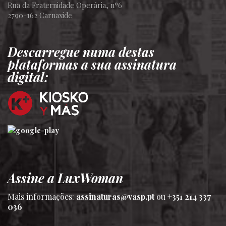
Rua da Fraternidade Operária, nº6
2790-162 Carnaxide
Descarregue numa destas
plataformas a sua assinatura
digital:
Assine a LuxWoman
Mais informações:
assinaturas@vasp.pt
ou
+351 214 337
036