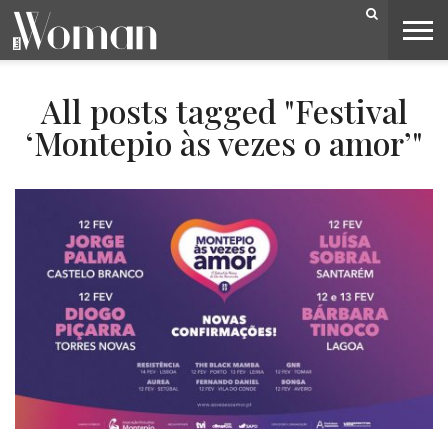
BELEZA
CAPA
LIFESTYLE
MODA
OPINIÃO
PESSOAS
SOCIEDADE
VIDEOS
All posts tagged "Festival
‘Montepio às vezes o amor’"