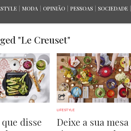
ESTYLE
|
MODA
|
OPINIÃO
|
PESSOAS
|
SOCIEDADE
gged "Le Creuset"
LIFESTYLE
que disse
Deixe a sua mesa