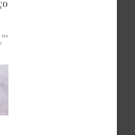
ço
á
e na
e