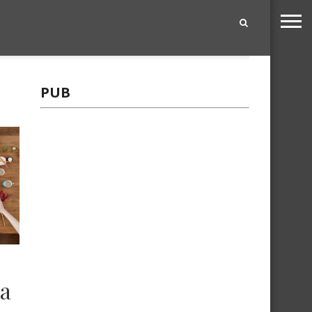
|
PUB
 a