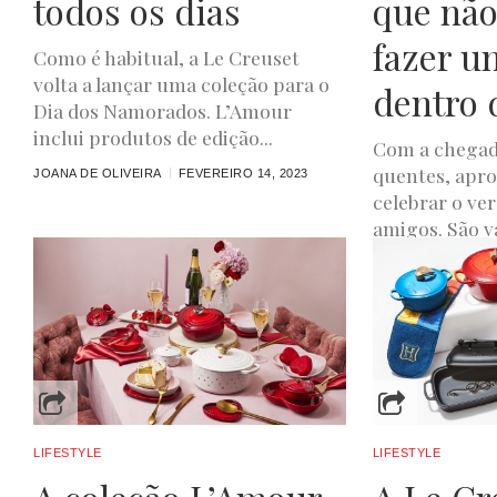
todos os dias
que não
fazer u
Como é habitual, a Le Creuset
volta a lançar uma coleção para o
dentro 
Dia dos Namorados. L’Amour
inclui produtos de edição...
Com a chegad
quentes, apro
JOANA DE OLIVEIRA
FEVEREIRO 14, 2023
celebrar o ve
amigos. São vá
LUXWOMAN
JUNH
LIFESTYLE
LIFESTYLE