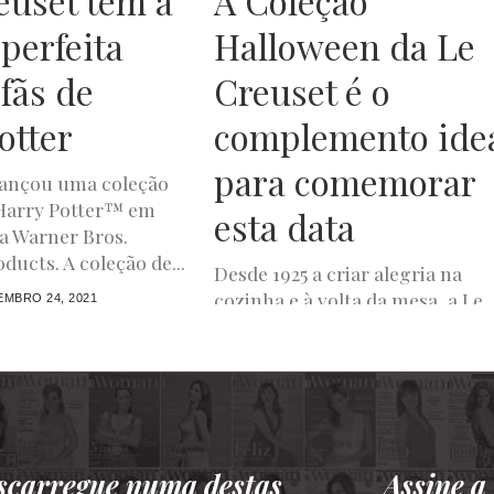
euset tem a
A Coleção
perfeita
Halloween da Le
 fãs de
Creuset é o
otter
complemento ide
para comemorar
lançou uma coleção
 Harry Potter™ em
esta data
a Warner Bros.
ucts. A coleção de...
Desde 1925 a criar alegria na
cozinha e à volta da mesa, a Le
MBRO 24, 2021
Creuset lança, agora, uma cole
de Halloween...
LUXWOMAN
OUTUBRO 25, 2021
scarregue numa destas
Assine 