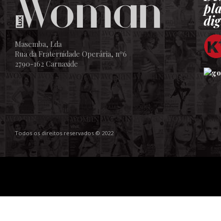
pl
dig
Masemba, Lda
Rua da Fraternidade Operária, nº6
2790-162 Carnaxide
Todos os direitos reservados © 2022