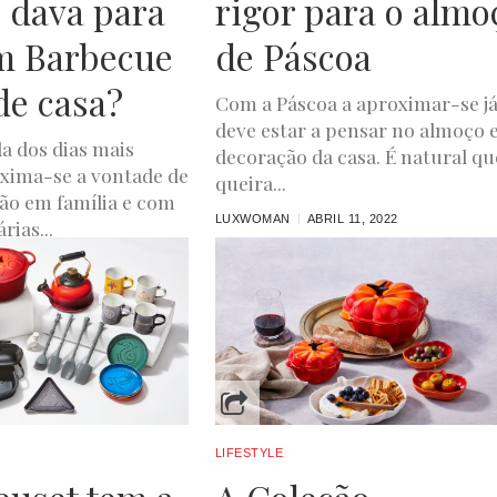
 dava para
rigor para o almo
m Barbecue
de Páscoa
de casa?
Com a Páscoa a aproximar-se j
deve estar a pensar no almoço 
a dos dias mais
decoração da casa. É natural qu
xima-se a vontade de
queira...
rão em família e com
LUXWOMAN
ABRIL 11, 2022
rias...
O 1, 2022
LIFESTYLE