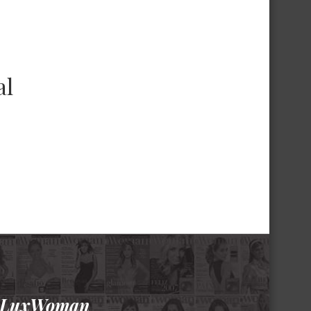
al
ção
a LuxWoman