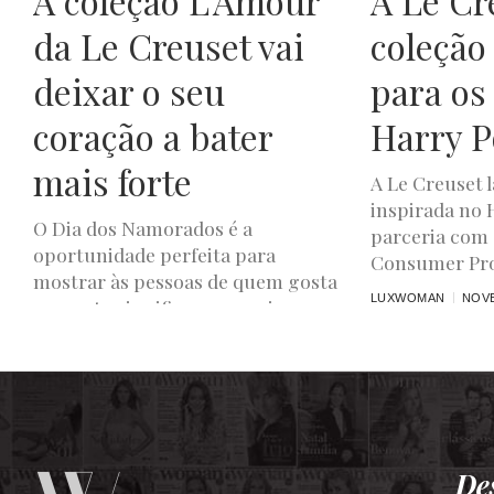
A coleção L’Amour
A Le Cr
da Le Creuset vai
coleção 
deixar o seu
para os
coração a bater
Harry P
mais forte
A Le Creuset 
inspirada no
O Dia dos Namorados é a
parceria com 
oportunidade perfeita para
Consumer Prod
mostrar às pessoas de quem gosta
LUXWOMAN
NOVE
o quanto significam para si e...
LUXWOMAN
JANEIRO 14, 2022
De