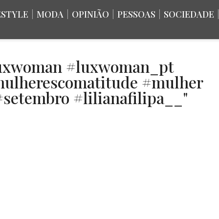
ESTYLE
|
MODA
|
OPINIÃO
|
PESSOAS
|
SOCIEDADE
#luxwoman #luxwoman_pt
mulherescomatitude #mulher
setembro #lilianafilipa__"