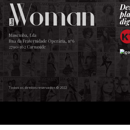
De
pl
dig
Masemba, Lda
Rua da Fraternidade Operária, nº6
2790-162 Carnaxide
Todos os direitos reservados © 2022