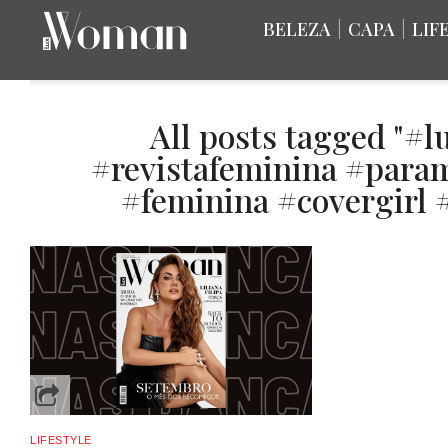
BELEZA
|
CAPA
|
LIF
All posts tagged "
#revistafeminina #para
#feminina #covergirl #
LIFESTYLE