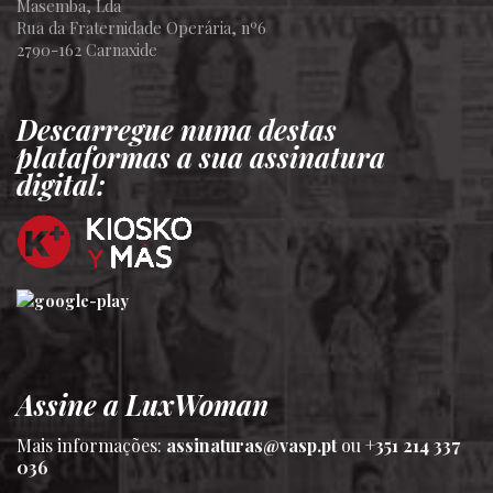
Masemba, Lda
Rua da Fraternidade Operária, nº6
2790-162 Carnaxide
Descarregue numa destas
plataformas a sua assinatura
digital:
Assine a LuxWoman
Mais informações:
assinaturas@vasp.pt
ou
+351 214 337
036