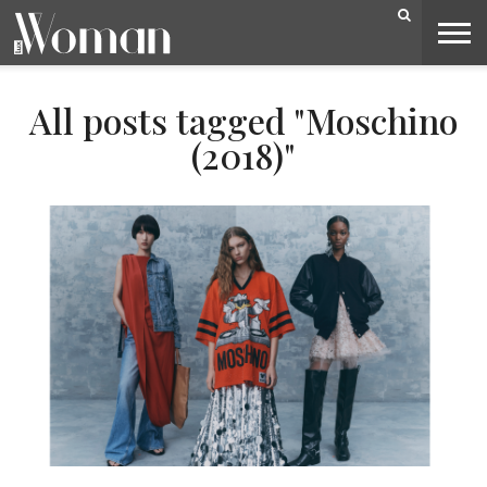
BELEZA
CAPA
LIFESTYLE
MODA
OPINIÃO
PESSOAS
SOCIEDADE
VIDEOS
All posts tagged "Moschino
(2018)"