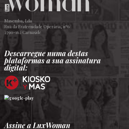
Masemba, Lda
Rua da Fraternidade Operária, nº6
2790-162 Carnaxide
Descarregue numa destas
plataformas a sua assinatura
digital:
Assine a LuxWoman