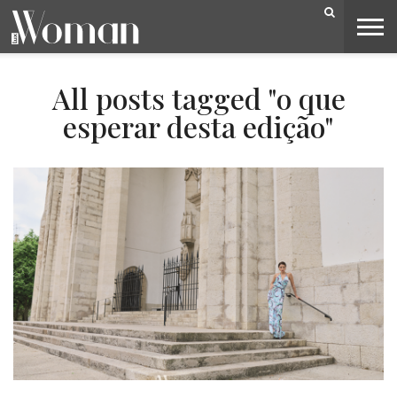
BELEZA
CAPA
LIFESTYLE
MODA
OPINIÃO
PESSOAS
SOCIEDADE
VIDEOS
All posts tagged "o que
esperar desta edição"