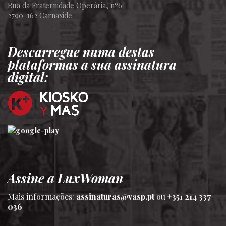
Rua da Fraternidade Operária, nº6
2790-162 Carnaxide
Descarregue numa destas
plataformas a sua assinatura
digital:
Assine a LuxWoman
Mais informações:
assinaturas@vasp.pt
ou
+351 214 337
036