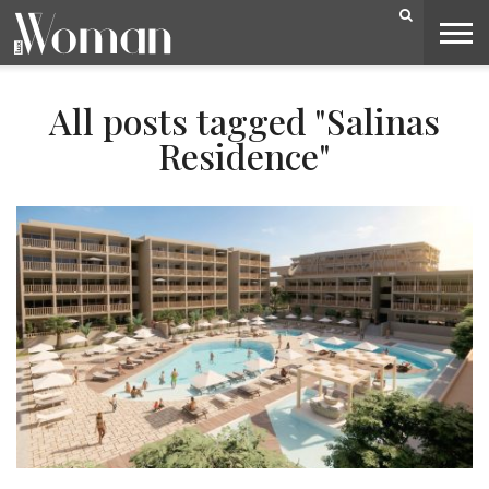
BELEZA
CAPA
LIFESTYLE
MODA
OPINIÃO
PESSOAS
SOCIEDADE
VIDEOS
All posts tagged "Salinas
Residence"