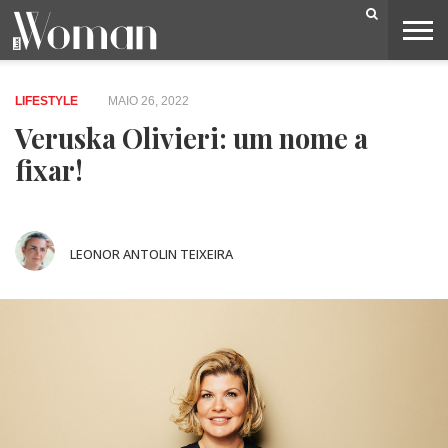
BELEZA
CAPA
LIFESTYLE
MODA
OPINIÃO
PESSOAS
SOCIEDADE
VIDEOS
LIFESTYLE
MAIO 26, 2022
Veruska Olivieri: um nome a
fixar!
LEONOR ANTOLIN TEIXEIRA