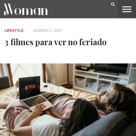
BELEZA
CAPA
LIFESTYLE
MODA
OPINIÃO
PESSOAS
SOCIEDADE
VIDEOS
LIFESTYLE
JANEIRO 1, 2022
3 filmes para ver no feriado