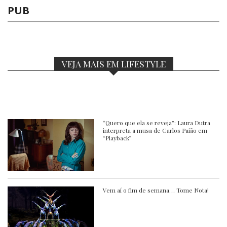
PUB
VEJA MAIS EM LIFESTYLE
“Quero que ela se reveja”: Laura Dutra
interpreta a musa de Carlos Paião em
“Playback”
Vem aí o fim de semana… Tome Nota!