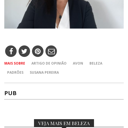
MAIS SOBRE
ARTIGO DE OPINIÃO
AVON
BELEZA
PADRÕES
SUSANA PEREIRA
PUB
VEJA MAIS EM BELEZA