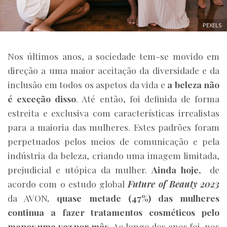
PEXELS
Nos últimos anos, a sociedade tem-se movido em
direção a uma maior aceitação da diversidade e da
inclusão em todos os aspetos da vida e
a beleza não
é exceção disso
. Até então, foi definida de forma
estreita e exclusiva com características irrealistas
para a maioria das mulheres. Estes padrões foram
perpetuados pelos meios de comunicação e pela
indústria da beleza, criando uma imagem limitada,
prejudicial e utópica da mulher.
Ainda hoje,
de
acordo com o estudo global
Future of Beauty 2023
da AVON
,
quase metade (47%) das mulheres
continua a fazer tratamentos cosméticos pelo
menos uma vez por mês.
Ao longo dos anos foi-nos