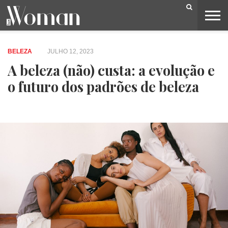
BELEZA
CAPA
LIFESTYLE
MODA
OPINIÃO
PESSOAS
SOCIEDADE
VIDEOS
BELEZA
JULHO 12, 2023
A beleza (não) custa: a evolução e
o futuro dos padrões de beleza