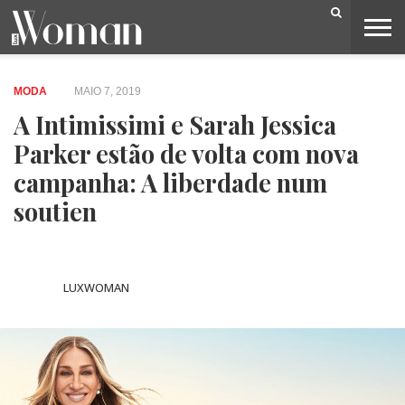
BELEZA
CAPA
LIFESTYLE
MODA
OPINIÃO
PESSOAS
SOCIEDADE
VIDEOS
MODA
MAIO 7, 2019
A Intimissimi e Sarah Jessica
Parker estão de volta com nova
campanha: A liberdade num
soutien
LUXWOMAN