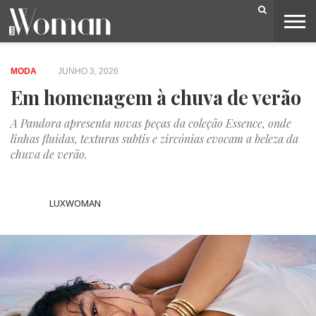
BELEZA
CAPA
LIFESTYLE
MODA
OPINIÃO
PESSOAS
SOCIEDADE
VIDEOS
MODA
JUNHO 3, 2026
Em homenagem à chuva de verão
A Pandora apresenta novas peças da coleção Essence, onde
linhas fluidas, texturas subtis e zircónias evocam a beleza da
chuva de verão.
LUXWOMAN