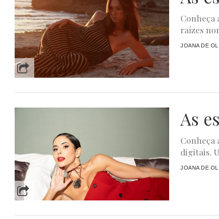
Conheça a
raízes no
JOANA DE OL
As e
Conheça a
digitais. 
JOANA DE OL