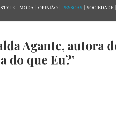
ESTYLE
|
MODA
|
OPINIÃO
|
PESSOAS
|
SOCIEDADE
alda Agante, autora d
a do que Eu?’