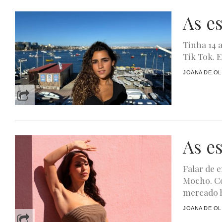
As e
Tinha 14 
Tik Tok. 
JOANA DE OL
As e
Falar de 
Mocho. C
mercado h
JOANA DE OL