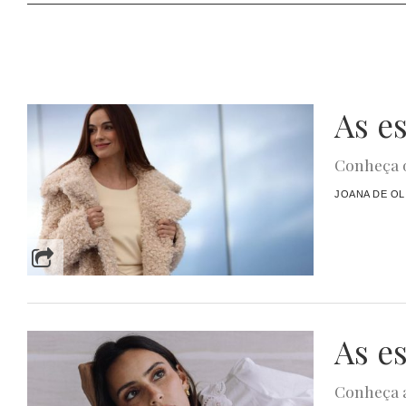
As e
Conheça o
JOANA DE OL
As e
Conheça a