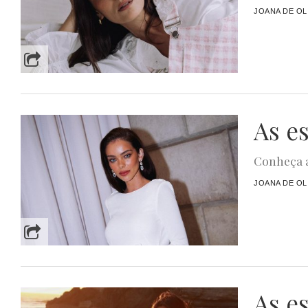
JOANA DE OL
As e
Conheça a
JOANA DE OL
As e