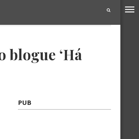
|
o blogue ‘Há
PUB