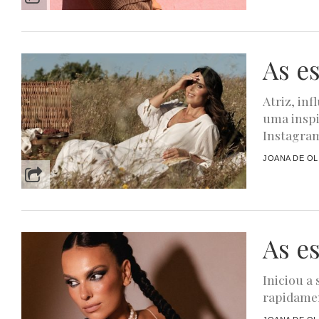
As e
Atriz, in
uma inspi
Instagram,
JOANA DE OL
As e
Iniciou a
rapidamen