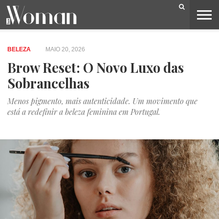
BELEZA
CAPA
LIFESTYLE
MODA
OPINIÃO
PESSOAS
SOCIEDADE
VIDEOS
BELEZA
MAIO 20, 2026
Brow Reset: O Novo Luxo das
Sobrancelhas
Menos pigmento, mais autenticidade. Um movimento que
está a redefinir a beleza feminina em Portugal.