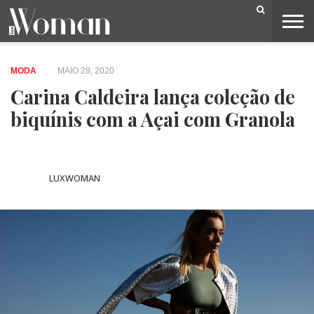
BELEZA
CAPA
LIFESTYLE
MODA
OPINIÃO
PESSOAS
SOCIEDADE
VIDEOS
MODA
MAIO 28, 2020
Carina Caldeira lança coleção de
biquínis com a Açai com Granola
LUXWOMAN