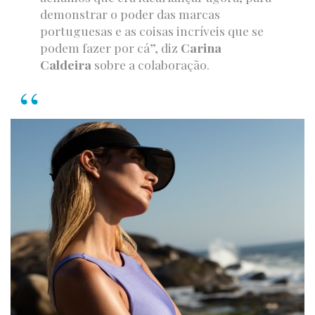
demonstrar o poder das marcas
portuguesas e as coisas incríveis que se
podem fazer por cá”, diz
Carina
Caldeira
sobre a colaboração.