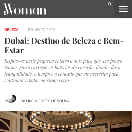
BELEZA
CAPA
LIFESTYLE
MODA
OPINIÃO
PESSOAS
SOCIEDADE
VIDEOS
BELEZA
JUNHO 27, 2025
Dubai: Destino de Beleza e Bem-
Estar
Inspire-se neste pequeno roteiro a dois para que, em pouco
tempo, possa carregar as baterias do coração, dando-lhe a
tranquilidade, o tempo e a conexão que ele necessita para
continuar a bater no ritmo certo.
PATRICIA TOSTE DE SOUSA