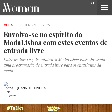
BELEZA
CAPA
LIFESTYLE
MODA
OPINIÃO
PESSOAS
SOCIEDADE
VIDEOS
MODA
SETEMBRO 19, 2025
Envolva-se no espírito da
ModaLisboa com estes eventos de
entrada livre
Entre os dias 1 a 5 de outubro, a ModaLisboa Base apresenta
uma programação de entrada livre para os entusiastas da
moda
JOANA DE OLIVEIRA