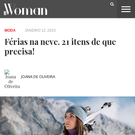
BELEZA
CAPA
LIFESTYLE
MODA
OPINIÃO
PESSOAS
SOCIEDADE
VIDEOS
MODA
JANEIRO 12, 2023
Férias na neve. 21 itens de que
precisa!
JOANA DE OLIVEIRA