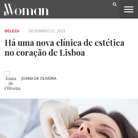
BELEZA
CAPA
LIFESTYLE
MODA
OPINIÃO
PESSOAS
SOCIEDADE
VIDEOS
BELEZA
DEZEMBRO 22, 2022
Há uma nova clínica de estética
no coração de Lisboa
JOANA DE OLIVEIRA