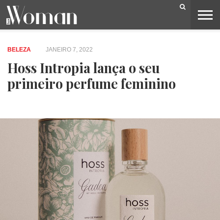
BELEZA
CAPA
LIFESTYLE
MODA
OPINIÃO
PESSOAS
SOCIEDADE
VIDEOS
BELEZA
JANEIRO 7, 2022
Hoss Intropia lança o seu
primeiro perfume feminino