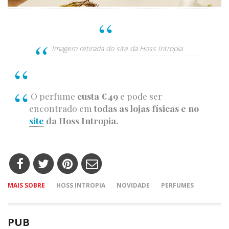
Imagem retirada do site da Hoss Intropia
O perfume
custa €49
e pode ser
encontrado em
todas as lojas físicas e no
site
da Hoss Intropia.
MAIS SOBRE
HOSS INTROPIA
NOVIDADE
PERFUMES
PUB