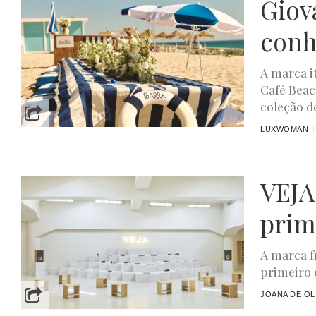
Giov
conh
A marca i
Café Beac
coleção de
LUXWOMAN
VEJA
prim
A marca f
primeiro 
JOANA DE OL