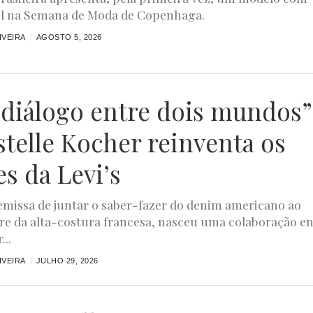
el na Semana de Moda de Copenhaga.
IVEIRA
AGOSTO 5, 2026
diálogo entre dois mundos”
stelle Kocher reinventa os
es da Levi’s
missa de juntar o saber-fazer do denim americano ao
ire da alta-costura francesa, nasceu uma colaboração e
...
IVEIRA
JULHO 29, 2026