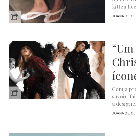
kitten he
JOANA DE OL
“Um 
Chri
ícon
Com a pre
savoir-fa
a designer
JOANA DE OL