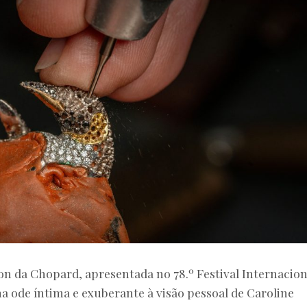
on da Chopard, apresentada no 78.º Festival Internacion
 ode íntima e exuberante à visão pessoal de Caroline