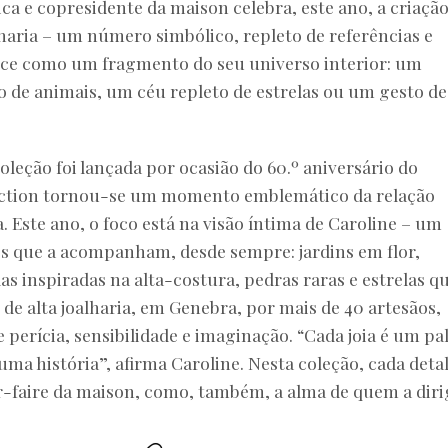
tica e copresidente da maison celebra, este ano, a criaçã
lharia – um número simbólico, repleto de referências e
asce como um fragmento do seu universo interior: um
io de animais, um céu repleto de estrelas ou um gesto de
leção foi lançada por ocasião do 60.º aniversário do
llection tornou-se um momento emblemático da relação
 Este ano, o foco está na visão íntima de Caroline – um
os que a acompanham, desde sempre: jardins em flor,
s inspiradas na alta-costura, pedras raras e estrelas q
 de alta joalharia, em Genebra, por mais de 40 artesãos,
 perícia, sensibilidade e imaginação. “Cada joia é um pa
uma história”, afirma Caroline. Nesta coleção, cada deta
ir-faire da maison, como, também, a alma de quem a diri