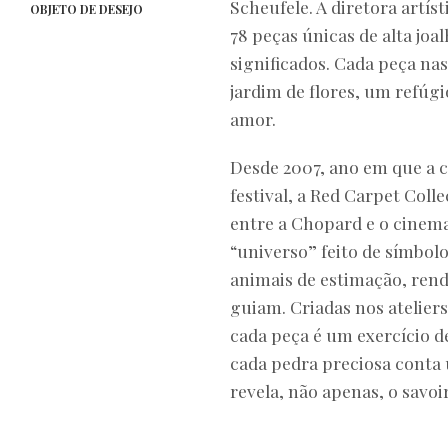
Scheufele. A diretora artís
OBJETO DE DESEJO
78 peças únicas de alta joa
significados. Cada peça n
jardim de flores, um refúg
amor.
Desde 2007, ano em que a co
festival, a Red Carpet Co
entre a Chopard e o cinema.
“universo” feito de símbol
animais de estimação, renda
guiam. Criadas nos ateliers
cada peça é um exercício de
cada pedra preciosa conta 
revela, não apenas, o savo