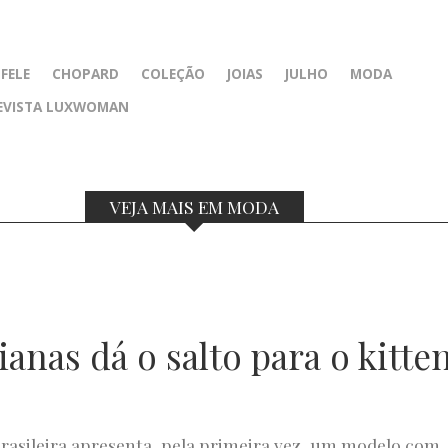
FELE
CHOPARD
COLEÇÃO
JOIAS
JULHO
MODA
EVISTA LUXWOMAN
VEJA MAIS EM MODA
anas dá o salto para o kitte
rasileira apresenta, pela primeira vez, um modelo com