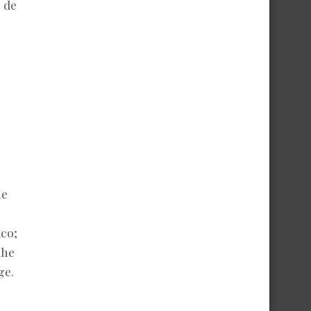
o de
ue
lco;
lhe
ge.