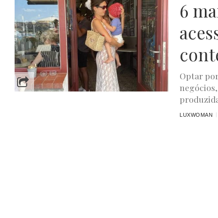
6 ma
aces
cont
Optar po
negócios,
produzida
LUXWOMAN