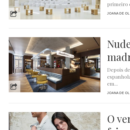
primeiro 
JOANA DE OL
Nude
madr
Depois de
espanhola
em...
JOANA DE OL
O ve