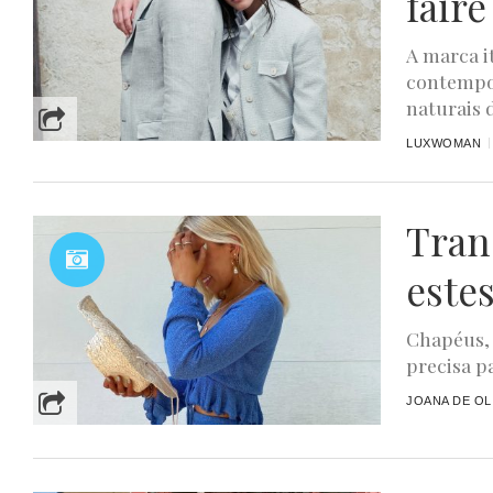
faire
A marca i
contempor
naturais d
LUXWOMAN
Tran
este
Chapéus, 
precisa p
JOANA DE OL