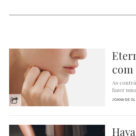
Eter
com
Ao contrá
fazer uma
JOANA DE OL
Havai