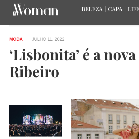
BELEZA
|
CAPA
|
LIF
MODA
JULHO 11, 2022
‘Lisbonita’ é a nov
Ribeiro