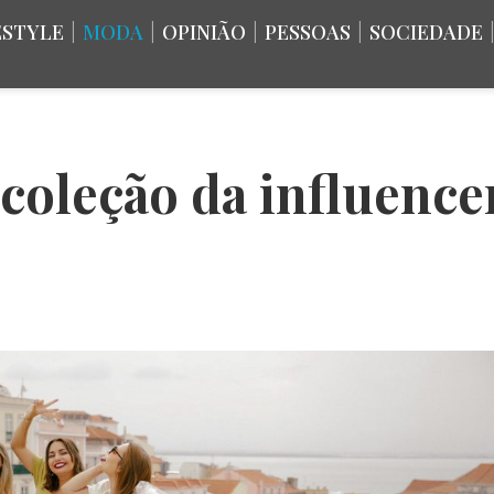
ESTYLE
|
MODA
|
OPINIÃO
|
PESSOAS
|
SOCIEDADE
a coleção da influenc