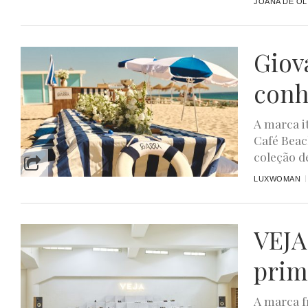
JOANA DE OL
Giov
conh
A marca i
Café Beac
coleção de
LUXWOMAN
VEJA
prim
A marca f