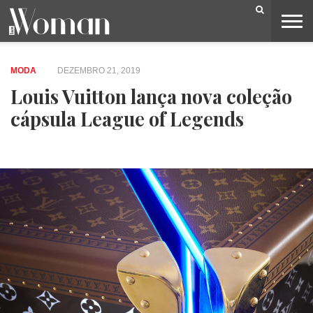
BELEZA
CAPA
LIFESTYLE
MODA
OPINIÃO
PESSOAS
SOCIEDADE
VIDEOS
MODA
DEZEMBRO 21, 2019
Louis Vuitton lança nova coleção
cápsula League of Legends