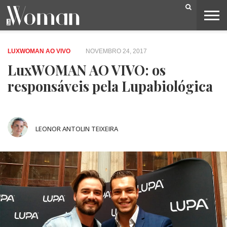
BELEZA
CAPA
LIFESTYLE
MODA
OPINIÃO
PESSOAS
SOCIEDADE
VIDEOS
LUXWOMAN AO VIVO
NOVEMBRO 24, 2017
LuxWOMAN AO VIVO: os
responsáveis pela Lupabiológica
LEONOR ANTOLIN TEIXEIRA