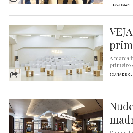
LUXWOMAN
VEJA
prim
A marca f
primeiro 
JOANA DE OL
Nude
madr
Depois de