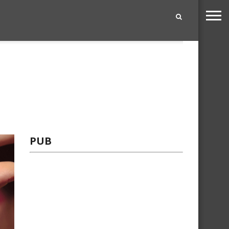
|
PUB