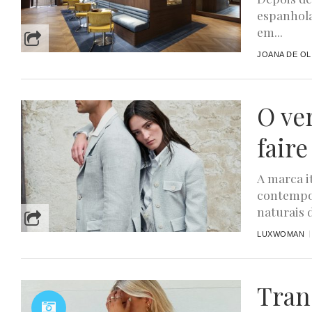
espanhola
em...
JOANA DE OL
O ve
faire
A marca i
contempor
naturais d
LUXWOMAN
Tran