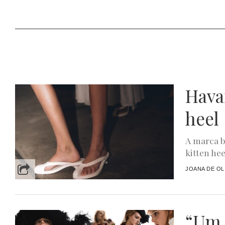
Havai
heel
A marca b
kitten he
JOANA DE OL
“Um 