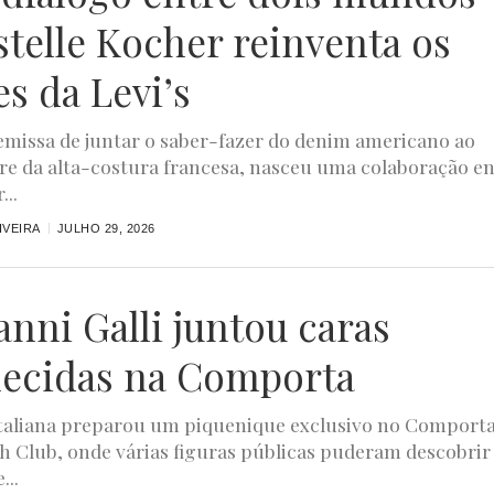
stelle Kocher reinventa os
es da Levi’s
missa de juntar o saber-fazer do denim americano ao
ire da alta-costura francesa, nasceu uma colaboração e
...
IVEIRA
JULHO 29, 2026
anni Galli juntou caras
ecidas na Comporta
taliana preparou um piquenique exclusivo no Comport
h Club, onde várias figuras públicas puderam descobrir
...