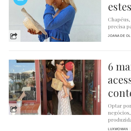
este
Chapéus, 
precisa p
JOANA DE OL
6 ma
aces
cont
Optar po
negócios,
produzida
LUXWOMAN