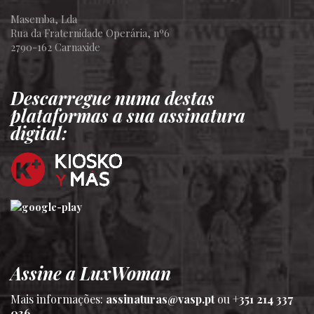
Masemba, Lda
Rua da Fraternidade Operária, nº6
2790-162 Carnaxide
Descarregue numa destas
plataformas a sua assinatura
digital:
Assine a LuxWoman
Mais informações:
assinaturas@vasp.pt
ou
+351 214 337
036