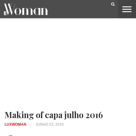
BELEZA
CAPA
LIFESTYLE
MODA
OPINIÃO
PESSOAS
SOCIEDADE
VIDEOS
Making of capa julho 2016
LUXWOMAN
JUNHO 23, 2016