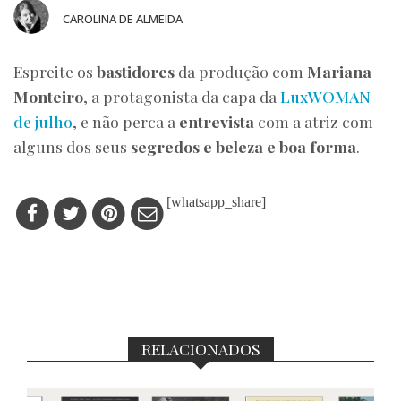
CAROLINA DE ALMEIDA
Espreite os
bastidores
da produção com
Mariana
Monteiro
, a protagonista da capa da
LuxWOMAN
de julho
, e não perca a
entrevista
com a atriz com
alguns dos seus
segredos e beleza e boa forma
.
[whatsapp_share]
RELACIONADOS