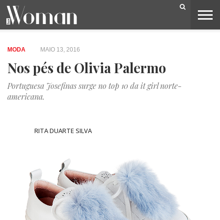
BELEZA
CAPA
LIFESTYLE
MODA
OPINIÃO
PESSOAS
SOCIEDADE
VIDEOS
MODA
MAIO 13, 2016
Nos pés de Olivia Palermo
Portuguesa Josefinas surge no top 10 da it girl norte-
americana.
RITA DUARTE SILVA