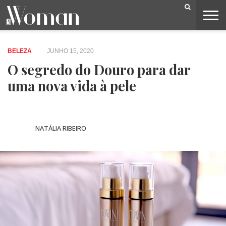
BELEZA
CAPA
LIFESTYLE
MODA
OPINIÃO
PESSOAS
SOCIEDADE
VIDEOS
BELEZA
JUNHO 15, 2020
O segredo do Douro para dar
uma nova vida à pele
NATÁLIA RIBEIRO