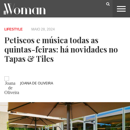
BELEZA
CAPA
LIFESTYLE
MODA
OPINIÃO
PESSOAS
SOCIEDADE
VIDEOS
LIFESTYLE
MAIO 28, 2024
Petiscos e música todas as
quintas-feiras: há novidades no
Tapas & Tiles
JOANA DE OLIVEIRA