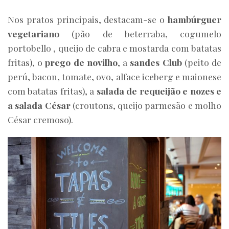
Nos pratos principais, destacam-se o
hambúrguer
vegetariano
(pão de beterraba, cogumelo
portobello , queijo de cabra e mostarda com batatas
fritas), o
prego de novilho
, a
sandes Club
(peito de
perú, bacon, tomate, ovo, alface iceberg e maionese
com batatas fritas), a
salada de requeijão e nozes e
a salada César
(croutons, queijo parmesão e molho
César cremoso).