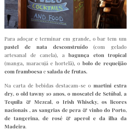
Para adoçar e terminar em grande, o bar tem um
pastel de nata desconstruído
(com gelado
artesanal de canela), a
bagunça eton tropical
(manga, maracujá e hortelã), o
bolo de requeijão
com framboesa
e
salada de frutas.
Na carta de bebidas destacam-se o
martini extra
dry, o old tawny 10 anos, o moscatel de Setúbal, a
Tequila & Mezcal, o Irish Whiscky, os licores
nacionais , as sangrias de pera & vinho do Porto,
de tangerina, de rosé & aperol e da ilha da
Madeira
.