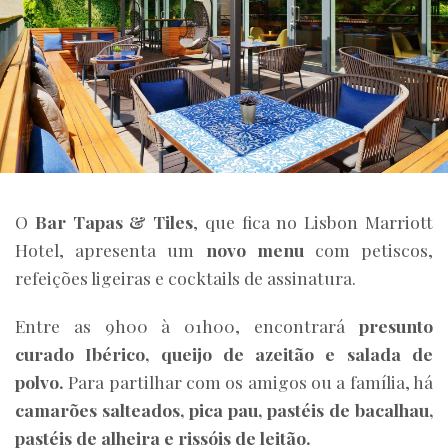
O
Bar Tapas & Tiles
, que fica no Lisbon Marriott
Hotel, apresenta um
novo menu
com petiscos,
refeições ligeiras e cocktails de assinatura.
Entre as 9h00 à 01h00, encontrará
presunto
curado Ibérico, queijo de azeitão e salada de
polvo.
Para partilhar com os amigos ou a família, há
camarões salteados, pica pau, pastéis de bacalhau,
pastéis de alheira e rissóis de leitão.