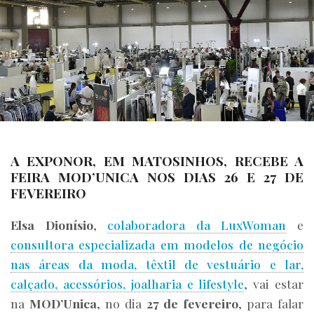
A EXPONOR, EM MATOSINHOS, RECEBE A
FEIRA MOD’UNICA NOS DIAS 26 E 27 DE
FEVEREIRO
Elsa Dionísio
,
colaboradora da LuxWoman
e
consultora especializada em modelos de negócio
nas áreas da moda, têxtil de vestuário e lar,
calçado, acessórios, joalharia e lifestyle
, vai estar
na
MOD’Unica
, no dia
27 de fevereiro
, para falar