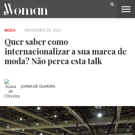
BELEZA
CAPA
LIFESTYLE
MODA
OPINIÃO
PESSOAS
SOCIEDADE
VIDEOS
MODA
FEVEREIRO 20, 2025
Quer saber como
internacionalizar a sua marca de
moda? Não perca esta talk
JOANA DE OLIVEIRA