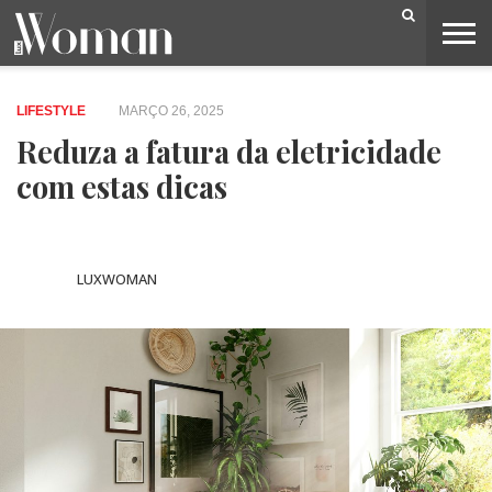
BELEZA
CAPA
LIFESTYLE
MODA
OPINIÃO
PESSOAS
SOCIEDADE
VIDEOS
LIFESTYLE
MARÇO 26, 2025
Reduza a fatura da eletricidade
com estas dicas
LUXWOMAN