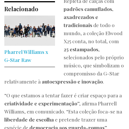
Repleta de calças com
Relacionado
padrões camuflados,
axadrezados e
tradicionais
de todo o
mundo, a coleção Elwood
X25 conta, no total, com
25 estampados
,
Pharrel Williams x
selecionados pelo próprio
G-Star Raw
músico, que simbolizam o
compromisso da G-Star
relativamente à
autoexpressão e inovação
.
“O que estamos a tentar fazer é criar espaço para a
criatividade e experimentação
”, afirma Pharrell
Williams, em comunicado. “Esta coleção foca-se na
liberdade de escolha
e pretende trazer uma
espécie de
democracia aos guarda-roupas
”,