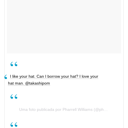
I like your hat. Can I borrow your hat? I love your
hat man. @takashipom
Uma foto publicada por Pharrell Williams (@pharrell) a
Nov 