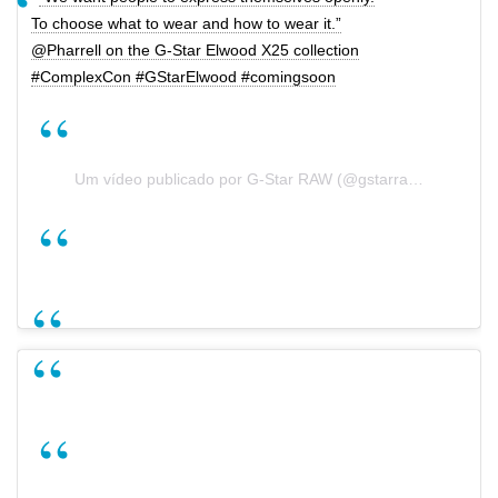
To choose what to wear and how to wear it.”
@Pharrell on the G-Star Elwood X25 collection
#ComplexCon #GStarElwood #comingsoon
Um vídeo publicado por G-Star RAW (@gstarraw) a
Nov 7, 