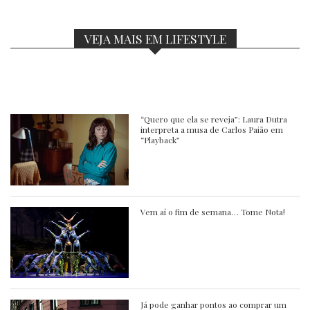
VEJA MAIS EM LIFESTYLE
“Quero que ela se reveja”: Laura Dutra
interpreta a musa de Carlos Paião em
“Playback”
Vem aí o fim de semana… Tome Nota!
Já pode ganhar pontos ao comprar um