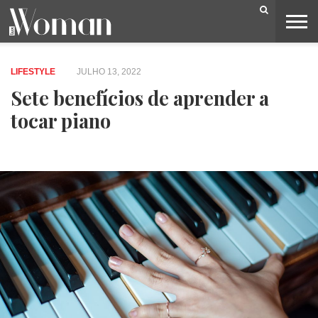
BELEZA
CAPA
LIFESTYLE
MODA
OPINIÃO
PESSOAS
SOCIEDADE
VIDEOS
LIFESTYLE
JULHO 13, 2022
Sete benefícios de aprender a
tocar piano