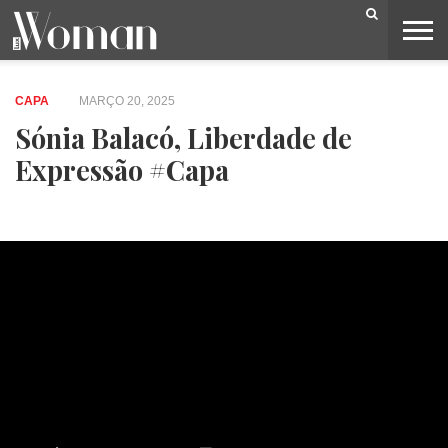
BELEZA
CAPA
LIFESTYLE
MODA
OPINIÃO
PESSOAS
SOCIEDADE
VIDEOS
CAPA
MARÇO 20, 2025
Sónia Balacó, Liberdade de
Expressão #Capa