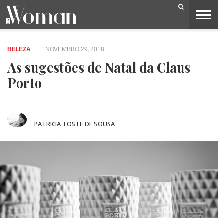
BELEZA
CAPA
LIFESTYLE
MODA
OPINIÃO
PESSOAS
SOCIEDADE
VIDEOS
BELEZA
NOVEMBRO 29, 2018
As sugestões de Natal da Claus
Porto
PATRICIA TOSTE DE SOUSA