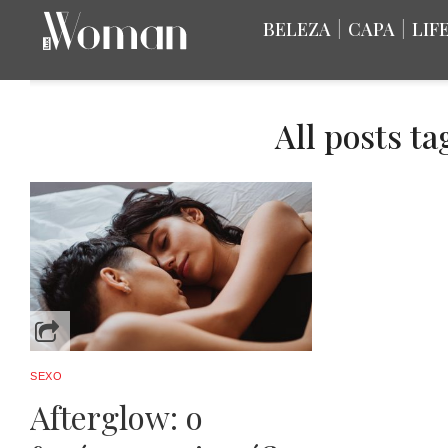
BELEZA
|
CAPA
|
LIF
All posts t
SEXO
Afterglow: o