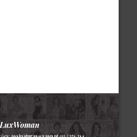
a LuxWoman
ções:
assinaturas@vasp.pt
ou
+351 214