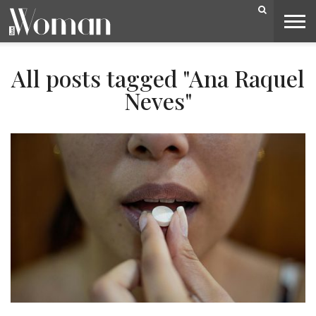
BELEZA
CAPA
LIFESTYLE
MODA
OPINIÃO
PESSOAS
SOCIEDADE
VIDEOS
All posts tagged "Ana Raquel
Neves"