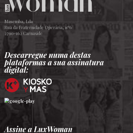
Masemba, Lda
Rua da Fraternidade Operária, nº6
2790-162 Carnaxide
Descarregue numa destas
plataformas a sua assinatura
digital:
Assine a LuxWoman