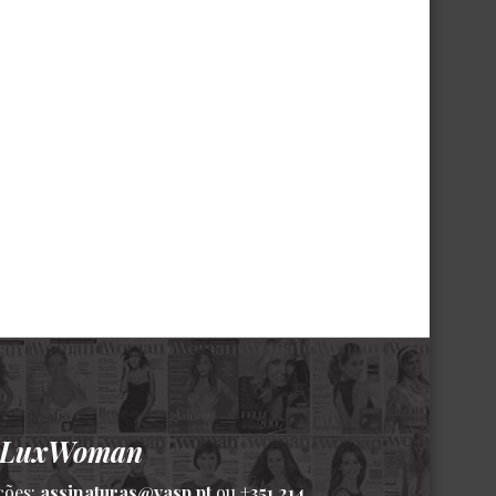
a LuxWoman
ções:
assinaturas@vasp.pt
ou
+351 214