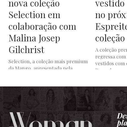
nova coleção
vestido
Selection em
no próx
colaboração com
Espreit
Malina Josep
coleção
Gilchrist
A coleção pr
regressa com
Selection, a coleção mais premium
vestidos com 
da Mango, apresentada pela
Pensada para 
primeira vez em 2020, é
formais,...
caracterizada pela confeção
JOANA DE OLIVEIR
cuidada das peças, bem...
JOANA DE OLIVEIRA
FEVEREIRO 6, 2025
De
pl