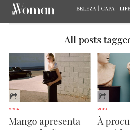
BELEZA
|
CAPA
|
LIF
All posts tagge
MODA
MODA
Mango apresenta
À procu