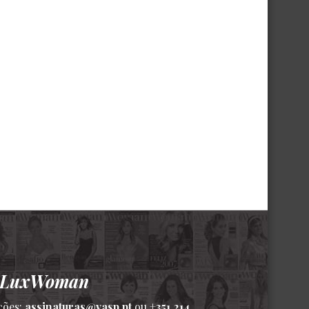
a LuxWoman
ções:
assinaturas@vasp.pt
ou
+351 214