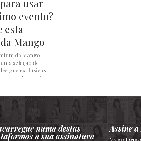
 para usar
imo evento?
e esta
 da Mango
emium da Mango
 uma seleção de
designs exclusivos
a época de eventos
A
MARÇO 25, 2024
scarregue numa destas
Assine 
ataformas a sua assinatura
Mais informa