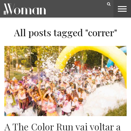
BELEZA
CAPA
LIFESTYLE
MODA
OPINIÃO
PESSOAS
SOCIEDADE
VIDEOS
All posts tagged "correr"
A The Color Run vai voltar a