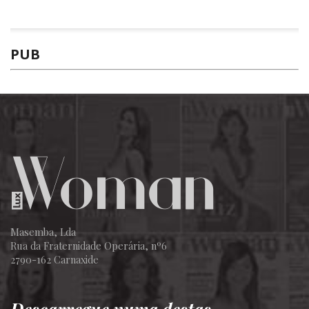
PUB
Masemba, Lda
Rua da Fraternidade Operária, nº6
2790-162 Carnaxide