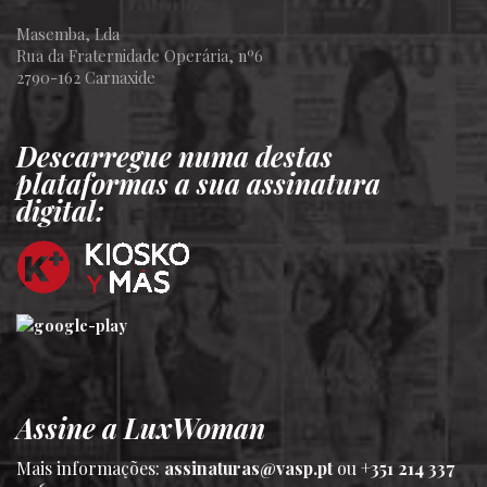
Masemba, Lda
Rua da Fraternidade Operária, nº6
2790-162 Carnaxide
Descarregue numa destas
plataformas a sua assinatura
digital:
Assine a LuxWoman
Mais informações:
assinaturas@vasp.pt
ou
+351 214 337