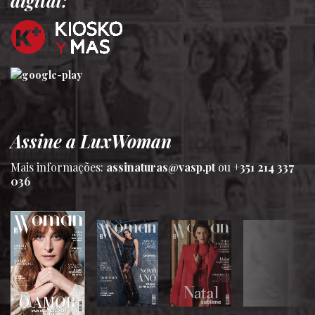
digital:
Assine a LuxWoman
Mais informações:
assinaturas@vasp.pt
ou
+351 214 337
036