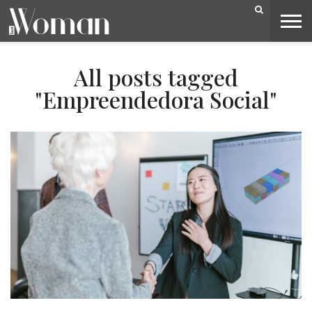
BELEZA
CAPA
LIFESTYLE
MODA
OPINIÃO
PESSOAS
SOCIEDADE
VIDEOS
All posts tagged
"Empreendedora Social"