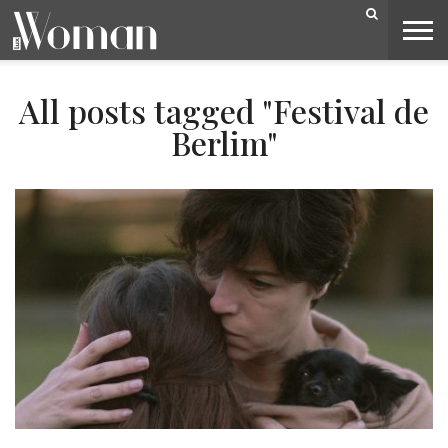
BELEZA
CAPA
LIFESTYLE
MODA
OPINIÃO
PESSOAS
SOCIEDADE
VIDEOS
All posts tagged "Festival de
Berlim"