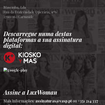
Masemba, Lda
Rua da Fraternidade Operária, nº6
2790-162 Carnaxide
Descarregue numa destas
plataformas a sua assinatura
digital:
Assine a LuxWoman
Mais informações:
assinaturas@vasp.pt
ou
+351 214 337