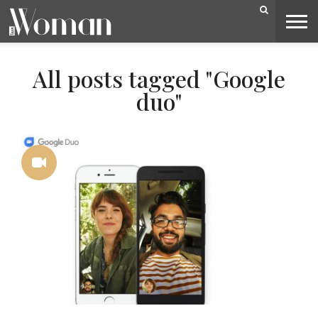
BELEZA
CAPA
LIFESTYLE
MODA
OPINIÃO
PESSOAS
SOCIEDADE
VIDEOS
All posts tagged "Google
duo"