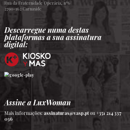
Rua da Fraternidade Operária, nº6
2790-162 Carnaxide
Descarregue numa destas
plataformas a sua assinatura
digital:
Assine a LuxWoman
Mais informações:
assinaturas@vasp.pt
ou
+351 214 337
036