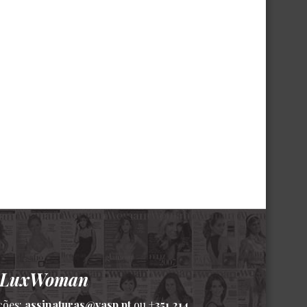
a LuxWoman
ções:
assinaturas@vasp.pt
ou
+351 214